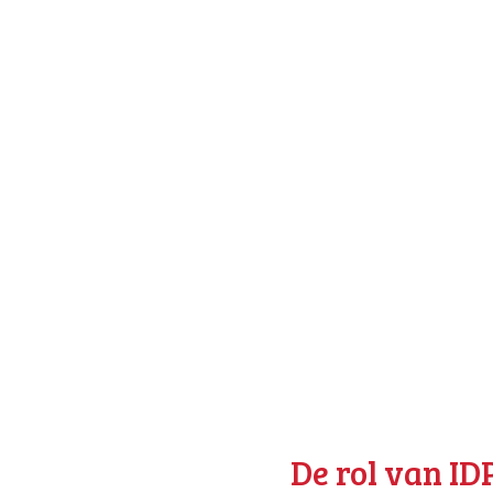
ig acties kan ondernemen
stap verder: zij
omplete processen end-
De rol van ID