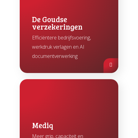
Automation Discovery
De slimme start van elk project. De
De Goudse
verzekeringen
Tacstone Technology Way of
Working.
Efficiëntere bedrijfsvoering,
werkdruk verlagen en AI
documentverwerking
Mediq
Meer grip, capaciteit en