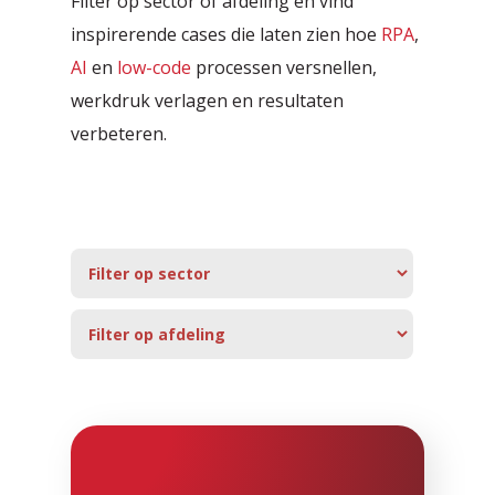
Filter op sector of afdeling en vind
inspirerende cases die laten zien hoe
RPA
,
AI
en
low-code
processen versnellen,
werkdruk verlagen en resultaten
verbeteren.
Roosteren en plannen
Agentic Testing
Met onze innovatieve oplossing
Zo ziet de toekomst van testen
maken we roosteren in de zorg
eruit: van handmatig naar écht
eenvoudiger, efficiënter én
intelligent.
menselijker.