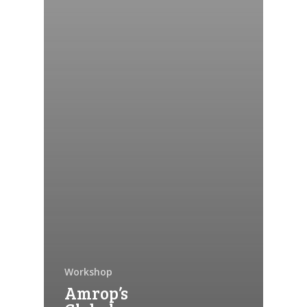
Automation Discovery
De slimme start van elk project. De
Tacstone Technology Way of
Working.
Workshop
Amrop’s