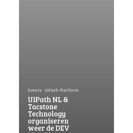
Automation Discovery
De slimme start van elk project. De
Tacstone Technology Way of
Working.
Events
UiPath Platform
UiPath NL &
Tacstone
Technology
organiseren
weer de DEV