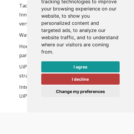
tracking technologies to improve
Tacstone en Mediq naar UiPath
your browsing experience on our
Innovation Lab in Boekarest voor
website, to show you
personalized content and
versnelling agentic automation
targeted ads, to analyze our
Wat is een software robot en wat kan het?
website traffic, and to understand
where our visitors are coming
Hoe vind je de beste RPA Consultancy
from.
partner?
UiPath en Microsoft: een complementaire
I agree
strategie voor enterprise automation
I decline
Intelligente documentverwerking met
Change my preferences
UiPath Document Understanding