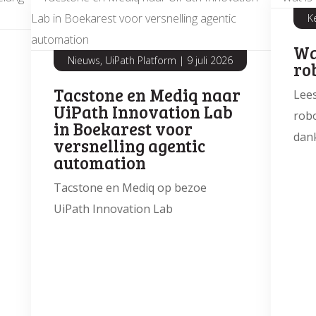
K
Wa
Nieuws, UiPath Platform
|
9 juli 2026
ro
Tacstone en Mediq naar
Lees
UiPath Innovation Lab
robo
in Boekarest voor
dank
versnelling agentic
automation
Tacstone en Mediq op bezoe
UiPath Innovation Lab