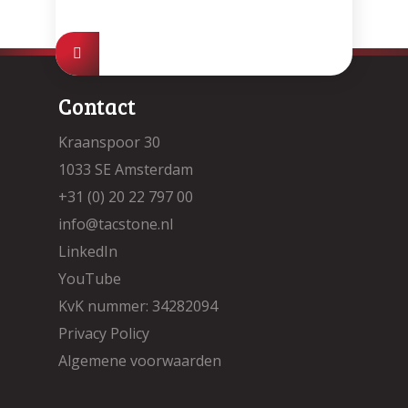
Contact
Kraanspoor 30
1033 SE Amsterdam
+31 (0) 20 22 797 00
info@tacstone.nl
LinkedIn
YouTube
KvK nummer: 34282094
Privacy Policy
Algemene voorwaarden