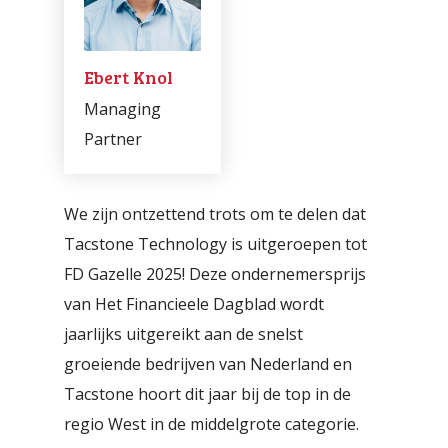
Ebert Knol
Managing
Partner
We zijn ontzettend trots om te delen dat
Roosteren en plannen
Agentic Testing
Tacstone Technology is uitgeroepen tot
Met onze innovatieve oplossing
Zo ziet de toekomst van testen
FD Gazelle 2025! Deze ondernemersprijs
maken we roosteren in de zorg
eruit: van handmatig naar écht
van Het Financieele Dagblad wordt
eenvoudiger, efficiënter én
intelligent.
jaarlijks uitgereikt aan de snelst
menselijker.
groeiende bedrijven van Nederland en
Tacstone hoort dit jaar bij de top in de
regio West in de middelgrote categorie.