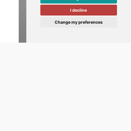
I decline
Change my preferences
UiPath Platform
UiPath Academic