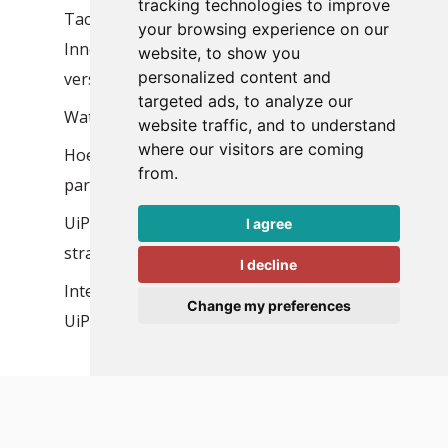
tracking technologies to improve
Tacstone en Mediq naar UiPath
your browsing experience on our
Innovation Lab in Boekarest voor
website, to show you
personalized content and
versnelling agentic automation
targeted ads, to analyze our
Wat is een software robot en wat kan het?
website traffic, and to understand
where our visitors are coming
Hoe vind je de beste RPA Consultancy
from.
partner?
UiPath en Microsoft: een complementaire
I agree
strategie voor enterprise automation
I decline
Intelligente documentverwerking met
Change my preferences
UiPath Document Understanding