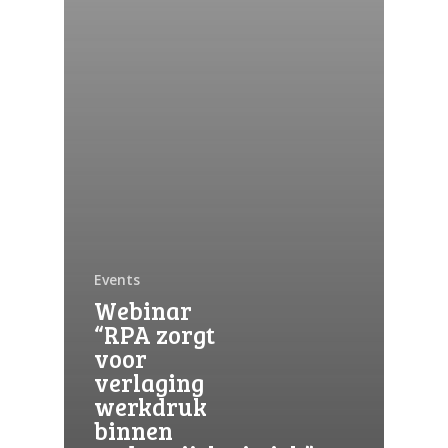
Automation Discovery
De slimme start van elk project. De
Tacstone Technology Way of
Working.
Events
Webinar
“RPA zorgt
voor
verlaging
werkdruk
binnen